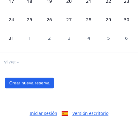
17
18
19
20
21
22
23
24
25
26
27
28
29
30
31
1
2
3
4
5
6
–
vi 7/8:
Crear nueva reserva
Iniciar sesión
Versión escritorio